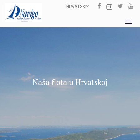
HRVATSKI
Toggl
navig
Naša flota u Hrvatskoj