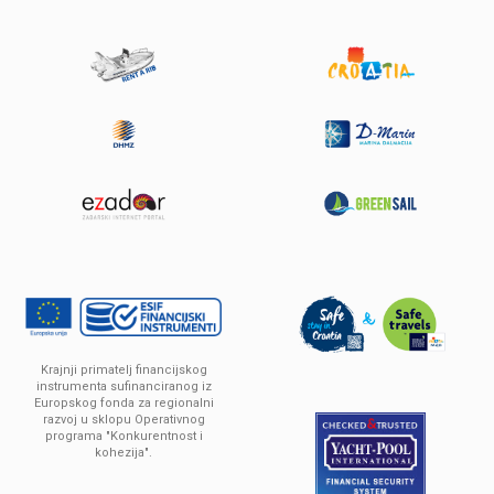
Sun Odyssey 449
Godina
2016
Solar panels 2x180W
proizvodnje:
13.76 m
Dužina:
10 (8+2)
Krajnji primatelj financijskog
Ležajevi :
od
2.000 € / Tjedan
instrumenta sufinanciranog iz
Europskog fonda za regionalni
Cijena:
razvoj u sklopu Operativnog
programa "Konkurentnost i
kohezija".
DETALJI