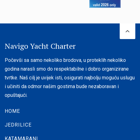
Navigo Yacht Charter
Počevši sa samo nekoliko brodova, u proteklih nekoliko
godina narasli smo do respektabilne i dobro organizirane
tvrtke. Naš cilj je uvijek isti, osigurati najbolju moguću uslugu
i učiniti da odmor našim gostima bude nezaboravan i
Bavaria C38
opuštajući.
Godina
2023
Solar panels 2x180W
HOME
proizvodnje:
11.38 m
Dužina:
8 (6+2)
JEDRILICE
Ležajevi :
od
2.000 € / Tjedan
Cijena:
KATAMARANI