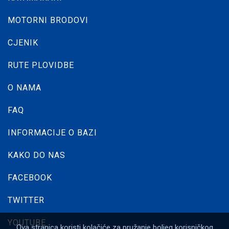
MOTORNI BRODOVI
DETALJI
CJENIK
RUTE PLOVIDBE
O NAMA
FAQ
INFORMACIJE O BAZI
KAKO DO NAS
FACEBOOK
Bavaria C50
TWITTER
Godina
2024
proizvodnje:
15.39 m
YOUTUBE
Ova stranica koristi kolačiće za pružanje boljeg korisničkog