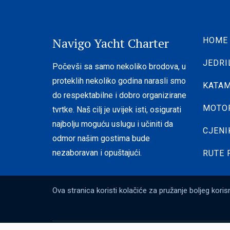
Navigo Yacht Charter
HOME
JEDRI
Počevši sa samo nekoliko brodova, u
proteklih nekoliko godina narasli smo
KATAM
do respektabilne i dobro organizirane
MOTOR
tvrtke. Naš cilj je uvijek isti, osigurati
najbolju moguću uslugu i učiniti da
CJENI
odmor našim gostima bude
nezaboravan i opuštajući.
RUTE 
Ova stranica koristi kolačiće za pružanje boljeg kor