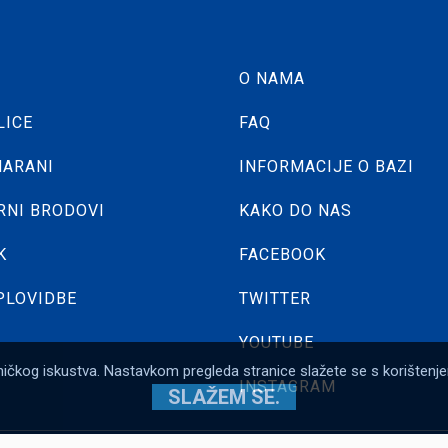
O NAMA
LICE
FAQ
ARANI
INFORMACIJE O BAZI
NI BRODOVI
KAKO DO NAS
K
FACEBOOK
PLOVIDBE
TWITTER
YOUTUBE
isničkog iskustva. Nastavkom pregleda stranice slažete se s korištenj
INSTAGRAM
SLAŽEM SE.