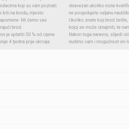
podacima koji su vam poznati.
obavezan ukoliko niste kvalifi
 biti na brodu, mjesto
ne posjedujete valjanu nautičk
e napomene. Mi ćemo vas
Ukoliko znate koji brod želit
rajući brod.
kojoj se može iznajmiti, te na
no je uplatiti 50 % od cijene
Nakon toga naravno, slijedi i
ije 4 tjedna prije ukrcaja.
nudimo vam i mogućnost on-li