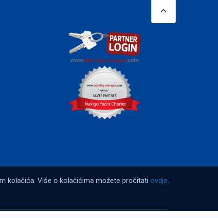
em kolačića. Više o kolačićima možete pročitati
ovdje
.