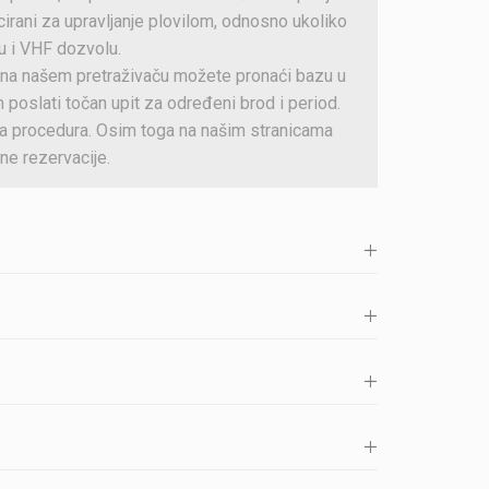
cirani za upravljanje plovilom, odnosno ukoliko
u i VHF dozvolu.
e, na našem pretraživaču možete pronaći bazu u
m poslati točan upit za određeni brod i period.
sta procedura. Osim toga na našim stranicama
ne rezervacije.