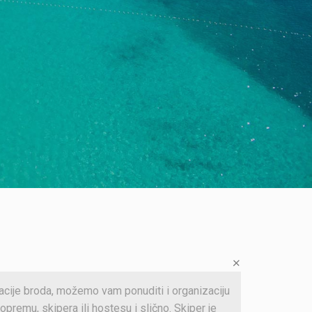
cije broda, možemo vam ponuditi i organizaciju
opremu, skipera ili hostesu i slično. Skiper je