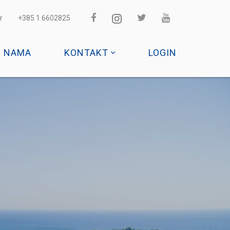
r
+385 1 6602825
O NAMA
KONTAKT
LOGIN