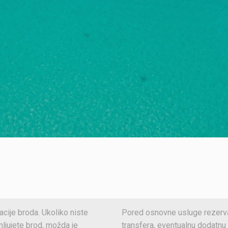
acije broda. Ukoliko niste
Pored osnovne usluge rezerva
jmljujete brod, možda je
transfera, eventualnu dodatnu 