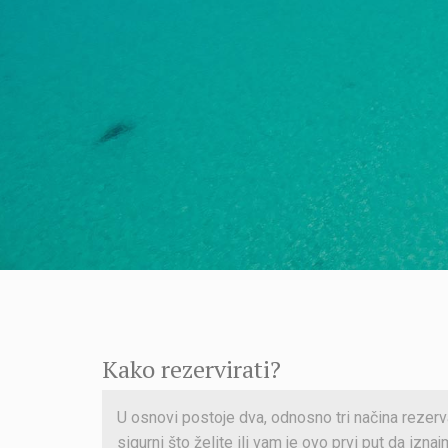
Kako rezervirati?
U osnovi postoje dva, odnosno tri načina rezerv
sigurni što želite ili vam je ovo prvi put da izna