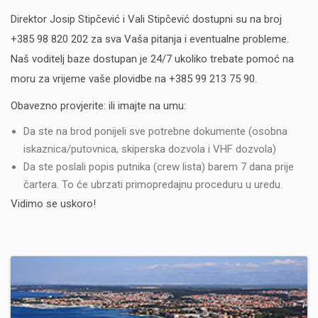
Direktor Josip Stipčević i Vali Stipčević dostupni su na broj
+385 98 820 202 za sva Vaša pitanja i eventualne probleme.
Naš voditelj baze dostupan je 24/7 ukoliko trebate pomoć na
moru za vrijeme vaše plovidbe na +385 99 213 75 90.
Obavezno provjerite: ili imajte na umu:
Da ste na brod ponijeli sve potrebne dokumente (osobna
iskaznica/putovnica, skiperska dozvola i VHF dozvola)
Da ste poslali popis putnika (crew lista) barem 7 dana prije
čartera. To će ubrzati primopredajnu proceduru u uredu.
Vidimo se uskoro!