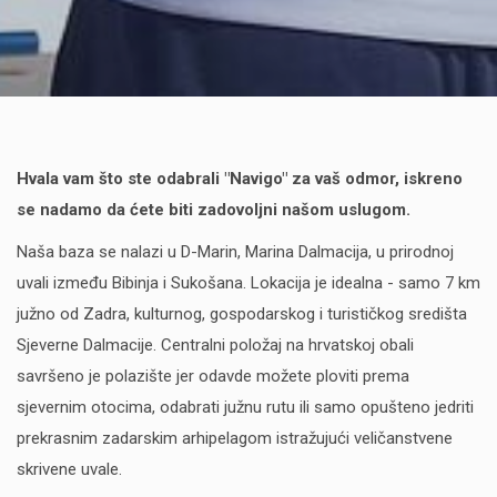
Hvala vam što ste odabrali "Navigo" za vaš odmor, iskreno
se nadamo da ćete biti zadovoljni našom uslugom.
Naša baza se nalazi u D-Marin, Marina Dalmacija, u prirodnoj
uvali između Bibinja i Sukošana. Lokacija je idealna - samo 7 km
južno od Zadra, kulturnog, gospodarskog i turističkog središta
Sjeverne Dalmacije. Centralni položaj na hrvatskoj obali
savršeno je polazište jer odavde možete ploviti prema
sjevernim otocima, odabrati južnu rutu ili samo opušteno jedriti
prekrasnim zadarskim arhipelagom istražujući veličanstvene
skrivene uvale.