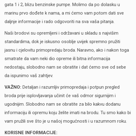
gata 1 i 2, blizu benzinske pumpe. Molimo da po dolasku u
marinu prvo dođete k nama, a mi ćemo vam potom dati sve
daljnje informacije i rado odgovoriti na sva vaša pitanja.
Naši brodovi su opremljeni i održavani u skladu s najvišim
standardima, dok je iskusno osoblje uvijek spremno pružiti
jasnu i cjelovitu primopredaju broda. Naravno, ako i nakon toga
smatrate da vam neki dio opreme ili bitna informacija
nedostaju, slobodno nam se obratite i dat ćemo sve od sebe
da ispunimo vaš zahtjev.
VAŽNO:
Detaljan i razumljiv primopredaja i potpun pregled
broda prije isplovljavanja učinit će vaš odmor sigurnijim i
ugodnijim. Slobodno nam se obratite za bilo kakvu dodanu
informaciju ili opremu koju želite imati na brodu. Tu smo kako bi
vam pružili sve što je u našoj mogućnosti i u razumnom roku.
KORISNE INFORMACIJE: