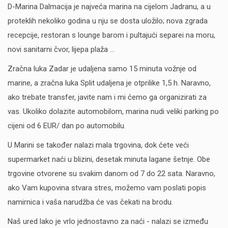
D-Marina Dalmacija je najveća marina na cijelom Jadranu, a u
proteklih nekoliko godina u nju se dosta uložilo; nova zgrada
recepcije, restoran s lounge barom i pultajući separei na moru,
novi sanitarni čvor, lijepa plaža ...
Zračna luka Zadar je udaljena samo 15 minuta vožnje od
marine, a zračna luka Split udaljena je otprilike 1,5 h. Naravno,
ako trebate transfer, javite nam i mi ćemo ga organizirati za
vas. Ukoliko dolazite automobilom, marina nudi veliki parking po
cijeni od 6 EUR/ dan po automobilu.
U Marini se također nalazi mala trgovina, dok ćete veći
supermarket naći u blizini, desetak minuta lagane šetnje. Obe
trgovine otvorene su svakim danom od 7 do 22 sata. Naravno,
ako Vam kupovina stvara stres, možemo vam poslati popis
namirnica i vaša narudžba će vas čekati na brodu.
Naš ured lako je vrlo jednostavno za naći - nalazi se između