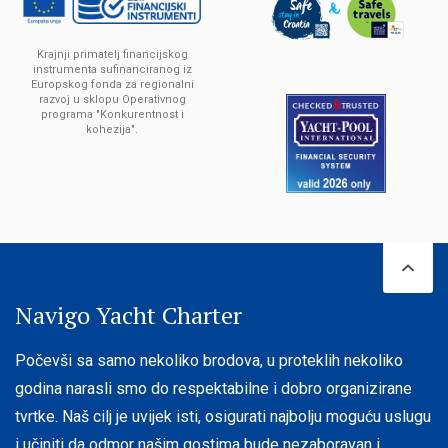
Krajnji primatelj financijskog
instrumenta sufinanciranog iz
Europskog fonda za regionalni
razvoj u sklopu Operativnog
programa "Konkurentnost i
kohezija".
Navigo Yacht Charter
Počevši sa samo nekoliko brodova, u proteklih nekoliko
godina narasli smo do respektabilne i dobro organizirane
tvrtke. Naš cilj je uvijek isti, osigurati najbolju moguću uslugu
i učiniti da odmor našim gostima bude nezaboravan i