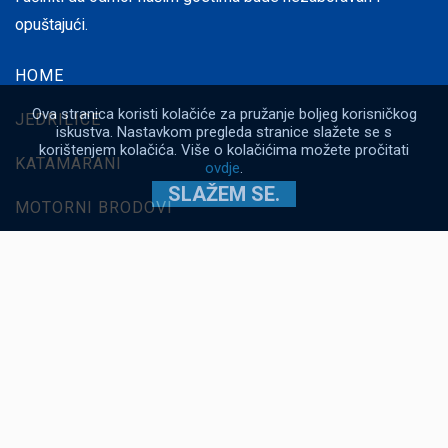
opuštajući.
HOME
Ova stranica koristi kolačiće za pružanje boljeg korisničkog
JEDRILICE
iskustva. Nastavkom pregleda stranice slažete se s
korištenjem kolačića. Više o kolačićima možete pročitati
KATAMARANI
ovdje
.
SLAŽEM SE.
MOTORNI BRODOVI
CJENIK
RUTE PLOVIDBE
O NAMA
FAQ
INFORMACIJE O BAZI