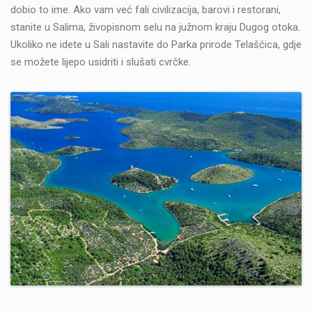
dobio to ime. Ako vam već fali civilizacija, barovi i restorani,
stanite u Salima, živopisnom selu na južnom kraju Dugog otoka.
Ukoliko ne idete u Sali nastavite do Parka prirode Telašćica, gdje
se možete lijepo usidriti i slušati cvrčke.