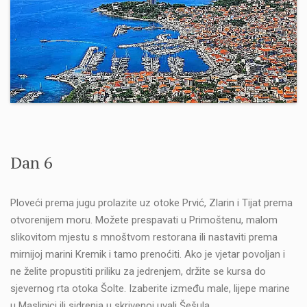
Dan 6
Ploveći prema jugu prolazite uz otoke Prvić, Zlarin i Tijat prema
otvorenijem moru. Možete prespavati u Primoštenu, malom
slikovitom mjestu s mnoštvom restorana ili nastaviti prema
mirnijoj marini Kremik i tamo prenoćiti. Ako je vjetar povoljan i
ne želite propustiti priliku za jedrenjem, držite se kursa do
sjevernog rta otoka Šolte. Izaberite između male, lijepe marine
u Maslinici ili sidrenja u skrivenoj uvali Šešula.