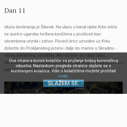
Dan 11
Iduća destinacija je Šibenik. Na ulazu u kanal rijeke Krke ističe
se austro-ugarska tvrđava korištena u prošlosti kao
obrambena utvrda i zatvor. Ploveći kroz uzvodno uz Krku
dolazite do Prokljanskog jezera i dalje do marine u Skradinu -
vašeg današnjeg odredišta. Ako dođete dovoljno rano,
Ova stranica koristi kolačiće za pružanje boljeg korisničkog
iskoristite priliku za posjet poznatom Nacionalnom parku Krka s
iskustva. Nastavkom pregleda stranice slažete se s
veličanstvenim slapovima.
korištenjem kolačića. Više o kolačićima možete pročitati
ovdje
.
SLAŽEM SE.