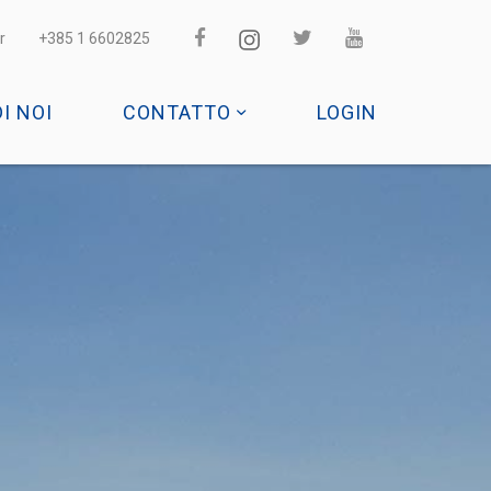
r
+385 1 6602825
DI NOI
CONTATTO
LOGIN