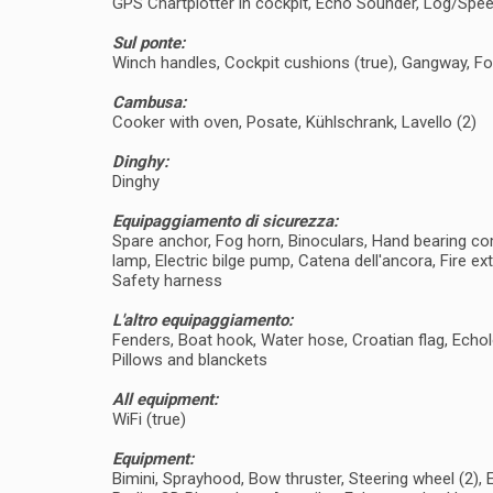
GPS Chartplotter in cockpit, Echo Sounder, Log/Sp
Sul ponte:
Winch handles, Cockpit cushions (true), Gangway, F
Cambusa:
Cooker with oven, Posate, Kühlschrank, Lavello (2)
Dinghy:
Dinghy
Equipaggiamento di sicurezza:
Spare anchor, Fog horn, Binoculars, Hand bearing comp
lamp, Electric bilge pump, Catena dell'ancora, Fire ext
Safety harness
L'altro equipaggiamento:
Fenders, Boat hook, Water hose, Croatian flag, Echolot
Pillows and blanckets
All equipment:
WiFi (true)
Equipment:
Bimini, Sprayhood, Bow thruster, Steering wheel (2), 