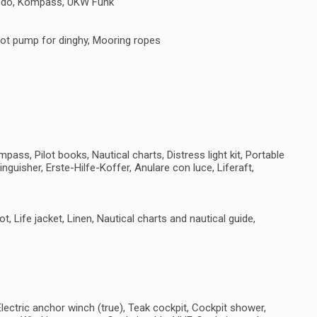
eedo, Kompass, UKW Funk
oot pump for dinghy, Mooring ropes
ass, Pilot books, Nautical charts, Distress light kit, Portable
inguisher, Erste-Hilfe-Koffer, Anulare con luce, Liferaft,
, Life jacket, Linen, Nautical charts and nautical guide,
Electric anchor winch (true), Teak cockpit, Cockpit shower,