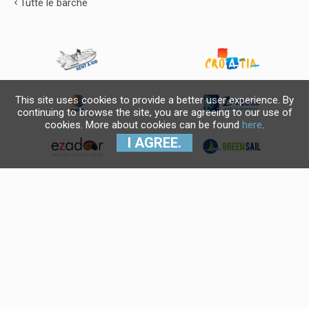
Tutte le barche
This site uses cookies to provide a better user experience. By
continuing to browse the site, you are agreeing to our use of
cookies. More about cookies can be found
here
.
I AGREE.
Krajnji primatelj financijskog
instrumenta sufinanciranog iz
Europskog fonda za regionalni
razvoj u sklopu Operativnog
programa "Konkurentnost i
kohezija".