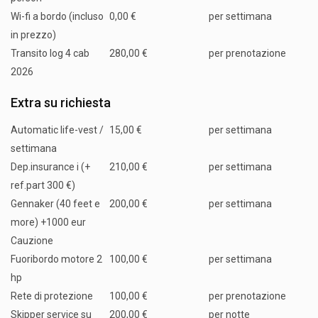
Wi-fi a bordo (incluso
0,00 €
per settimana
in prezzo)
Transito log 4 cab
280,00 €
per prenotazione
2026
Extra su richiesta
Automatic life-vest /
15,00 €
per settimana
settimana
Dep.insurance i (+
210,00 €
per settimana
ref.part 300 €)
Gennaker (40 feet e
200,00 €
per settimana
more) +1000 eur
Cauzione
Fuoribordo motore 2
100,00 €
per settimana
hp
Rete di protezione
100,00 €
per prenotazione
Skipper service su
200,00 €
per notte