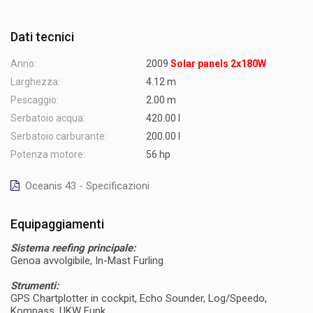
Dati tecnici
Anno:
2009
Solar panels 2x180W
Larghezza:
4.12 m
Pescaggio:
2.00 m
Serbatoio acqua:
420.00 l
Serbatoio carburante:
200.00 l
Potenza motore:
56 hp
Oceanis 43 - Specificazioni
Equipaggiamenti
Sistema reefing principale:
Genoa avvolgibile, In-Mast Furling
Strumenti:
GPS Chartplotter in cockpit, Echo Sounder, Log/Speedo,
Kompass, UKW Funk