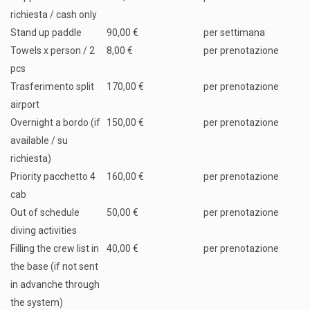
richiesta / cash only
Stand up paddle
90,00 €
per settimana
Towels x person / 2
8,00 €
per prenotazione
pcs
Trasferimento split
170,00 €
per prenotazione
airport
Overnight a bordo (if
150,00 €
per prenotazione
available / su
richiesta)
Priority pacchetto 4
160,00 €
per prenotazione
cab
Out of schedule
50,00 €
per prenotazione
diving activities
Filling the crew list in
40,00 €
per prenotazione
the base (if not sent
in advanche through
the system)