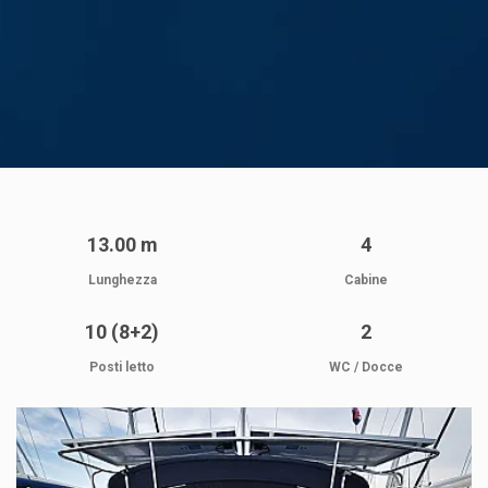
13.00 m
4
Lunghezza
Cabine
10 (8+2)
2
Posti letto
WC / Docce