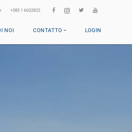
r
+385 1 6602825
DI NOI
CONTATTO
LOGIN