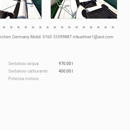
zkirchen Germany Mobil: 0160 51099887 mkuehner1@aol.com
Serbatoio acqua:
970.00 l
Serbatoio carburante:
400.00 l
Potenza motore: