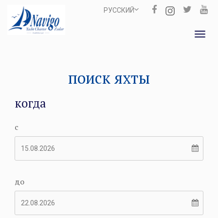
РУССКИЙ
Toggl
navig
поиск яхты
когда
с
до