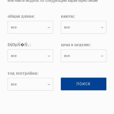
или найти модель по следующим характеристикам
общая длина:
каюты:
ĐśĐµŃ�Ń‚ :
цена в неделю:
год постройки:
ПОИСК