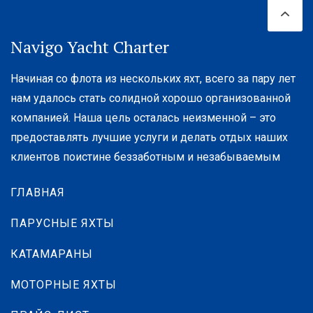
Navigo Yacht Charter
Начиная со флота из нескольких яхт, всего за пару лет
нам удалось стать солидной хорошо организованной
компанией. Наша цель осталась неизменной – это
предоставлять лучшие услуги и делать отдых наших
Bavaria C38
клиентов поистине беззаботным и незабываемым
год
2023
Solar panels 2x180W
ГЛАВНАЯ
постройки:
11.38 m
длина:
8 (6+2)
ПАРУСНЫЕ ЯХТЫ
Мест :
с
2 000 € / Неделя
цена:
КАТАМАРАНЫ
МОТОРНЫЕ ЯХТЫ
ПОДРОБНЕЕ