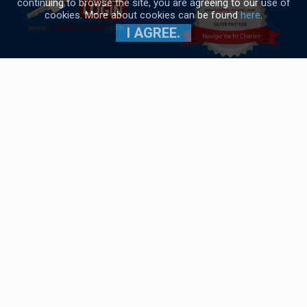
continuing to browse the site, you are agreeing to our use of
cookies. More about cookies can be found
here
.
ПОДРОБНЕЕ
I AGREE.
Navigo Yacht Charter © 2017-2026
Общие условия
|
Политика использования файлов cookie
|
Политика конфиденциальности
Oceanis 51.1
год
2022
постройки:
15.94 m
длина:
8 (6+2+1)